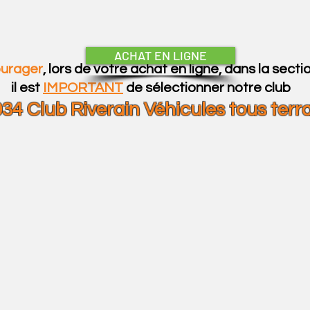
ACHAT EN LIGNE
urager
, lors de votre achat en ligne, dans la sect
il est
​
IMPORTANT
de sélectionner notre club
34 Club Riverain Véhicules tous terr