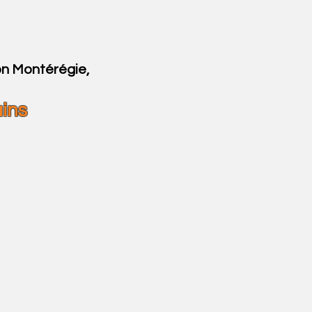
ion Montérégie,
ains